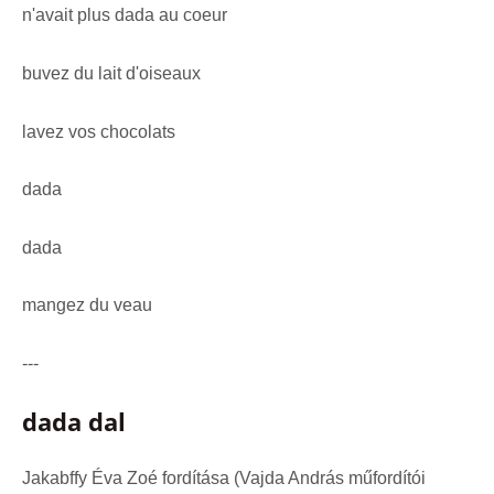
n'avait plus dada au coeur
buvez du lait d'oiseaux
lavez vos chocolats
dada
dada
mangez du veau
---
dada dal
Jakabffy Éva Zoé fordítása (Vajda András műfordítói