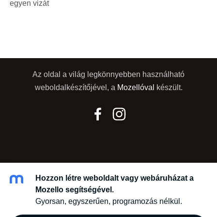
egyen vizát
Az oldal a világ legkönnyebben használható
weboldalkészítőjével, a
Mozellóval
készült.
Hozzon létre weboldalt vagy webáruházat a
Mozello segítségével.
Gyorsan, egyszerűen, programozás nélkül.