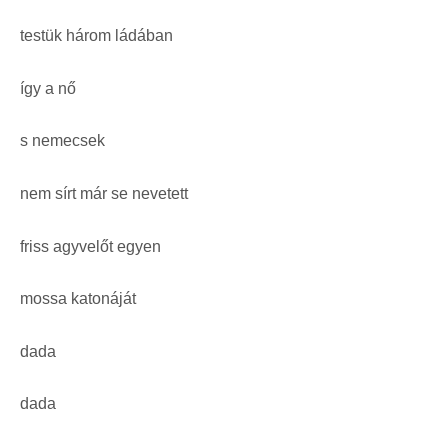
testük három ládában
így a nő
s nemecsek
nem sírt már se nevetett
friss agyvelőt egyen
mossa katonáját
dada
dada