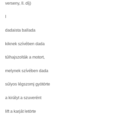
verseny, II. díj)
I
dadaista ballada
kiknek szívében dada
túlhajszolták a motort,
melynek szívében dada
súlyos légszomj gyötörte
a királyt a szuverént
lift a karját letörte