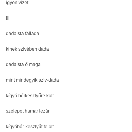
igyon vizet
III
dadaista fallada
kinek szívében dada
dadaista ő maga
mint mindegyik szív-dada
kígyó bőrkesztyűre költ
szelepet hamar lezár
kígyóbőr-kesztyűt felölt