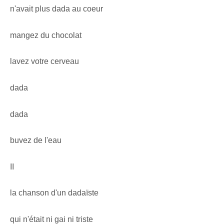
n'avait plus dada au coeur
mangez du chocolat
lavez votre cerveau
dada
dada
buvez de l'eau
II
la chanson d'un dadaïste
qui n'était ni gai ni triste