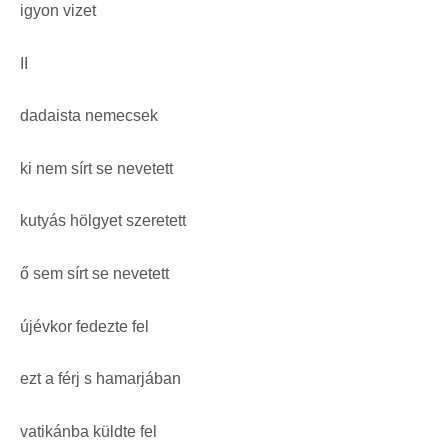
igyon vizet
II
dadaista nemecsek
ki nem sírt se nevetett
kutyás hölgyet szeretett
ő sem sírt se nevetett
újévkor fedezte fel
ezt a férj s hamarjában
vatikánba küldte fel