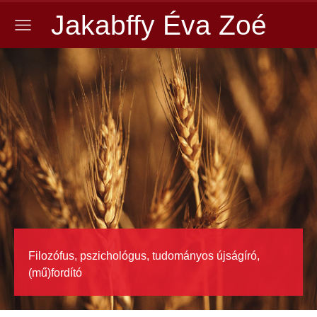
Jakabffy Éva Zoé
Filozófus, pszichológus, tudományos újságíró,
(mű)fordító