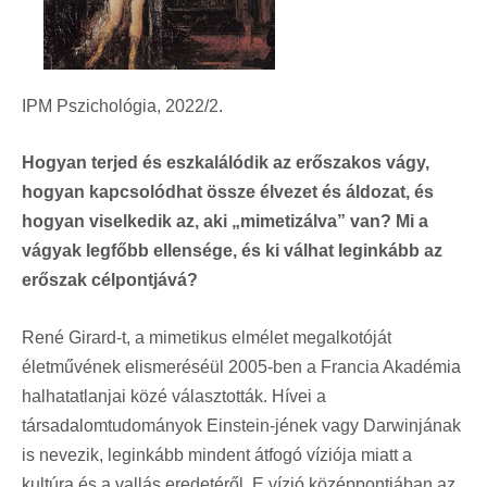
IPM Pszichológia, 2022/2.
Hogyan terjed és eszkalálódik az erőszakos vágy,
hogyan kapcsolódhat össze élvezet és áldozat, és
hogyan viselkedik az, aki „mimetizálva” van? Mi a
vágyak legfőbb ellensége, és ki válhat leginkább az
erőszak célpontjává?
René Girard-t, a mimetikus elmélet megalkotóját
életművének elismeréséül 2005-ben a Francia Akadémia
halhatatlanjai közé választották. Hívei a
társadalomtudományok Einstein-jének vagy Darwinjának
is nevezik, leginkább mindent átfogó víziója miatt a
kultúra és a vallás eredetéről. E vízió középpontjában az