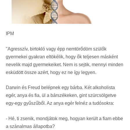
IPM
"Agresszív, birtokló vagy épp nemtörődöm szülők
gyermekei gyakran eltökélik, hogy ők teljesen másként
nevelik majd gyermekeiket. Nem is sejtik, mennyi minden
esküdött össze azért, hogy ez ne így legyen.
Darwin és Freud belépnek egy bárba. Két alkoholista
egér, anya és fia, ül a bárszékeken, gint szürcsölgetve
egy-egy gyűszűből. Az anya egér felnéz a tudósokra:
- Hé, ti zsenik, mondjátok meg, hogyan került a fiam ebbe
a szánalmas állapotba?