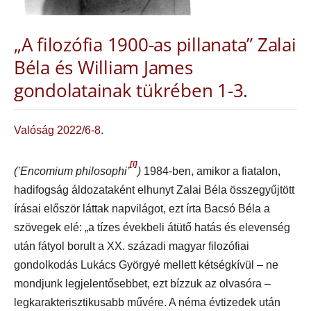
„A filozófia 1900-as pillanata” Zalai
Béla és William James
gondolatainak tükrében 1-3.
Valóság 2022/6-8.
[i]
(’Encomium philosophi’
)
1984-ben, amikor a fiatalon,
hadifogság áldozataként elhunyt Zalai Béla összegyűjtött
írásai először láttak napvilágot, ezt írta Bacsó Béla a
szövegek elé: „a tízes évekbeli átütő hatás és elevenség
után fátyol borult a XX. századi magyar filozófiai
gondolkodás Lukács Györgyé mellett kétségkívül – ne
mondjunk legjelentősebbet, ezt bízzuk az olvasóra –
legkarakterisztikusabb művére. A néma évtizedek után