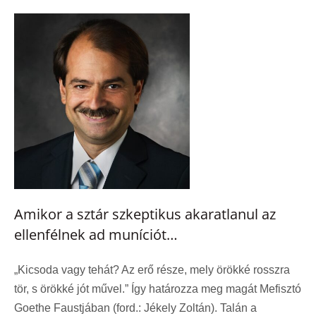
Amikor a sztár szkeptikus akaratlanul az
ellenfélnek ad muníciót…
„Kicsoda vagy tehát? Az erő része, mely örökké rosszra
tör, s örökké jót művel.” Így határozza meg magát Mefisztó
Goethe Faustjában (ford.: Jékely Zoltán). Talán a