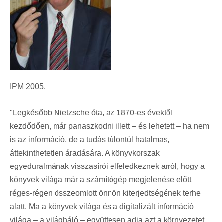
IPM 2005.
"Legkésőbb Nietzsche óta, az 1870-es évektől
kezdődően, már panaszkodni illett – és lehetett – ha nem
is az információ, de a tudás túlontúl hatalmas,
áttekinthetetlen áradására. A könyvkorszak
egyeduralmának visszasírói elfeledkeznek arról, hogy a
könyvek világa már a számítógép megjelenése előtt
réges-régen összeomlott önnön kiterjedtségének terhe
alatt. Ma a könyvek világa és a digitalizált információ
világa – a világháló – együttesen adja azt a környezetet,