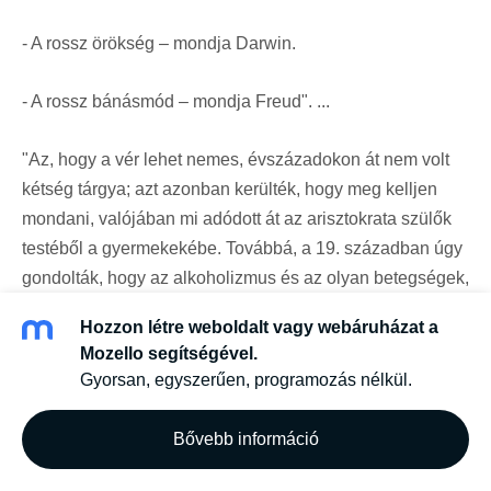
- A rossz örökség – mondja Darwin.
- A rossz bánásmód – mondja Freud". ...
"Az, hogy a vér lehet nemes, évszázadokon át nem volt
kétség tárgya; azt azonban kerülték, hogy meg kelljen
mondani, valójában mi adódott át az arisztokrata szülők
testéből a gyermekekébe. Továbbá, a 19. században úgy
gondolták, hogy az alkoholizmus és az olyan betegségek,
mint a tüdőbaj, „a vér útján” öröklődnek.
Vajon az
Hozzon létre weboldalt vagy webáruházat a
egyének alá vannak vetve egy olyan sorsszerűségnek,
Mozello segítségével.
amellyel szemben tehetetlenek, s amelyet tovább fognak
Gyorsan, egyszerűen, programozás nélkül.
adni gyermekeiknek?"
Bővebb információ
Tovább...