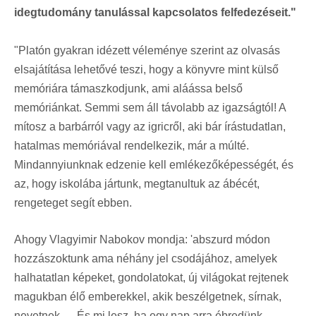
idegtudomány tanulással kapcsolatos felfedezéseit."
"Platón gyakran idézett véleménye szerint az olvasás
elsajátítása lehetővé teszi, hogy a könyvre mint külső
memóriára támaszkodjunk, ami aláássa belső
memóriánkat. Semmi sem áll távolabb az igazságtól! A
mítosz a barbárról vagy az igricről, aki bár írástudatlan,
hatalmas memóriával rendelkezik, már a múlté.
Mindannyiunknak edzenie kell emlékezőképességét, és
az, hogy iskolába jártunk, megtanultuk az ábécét,
rengeteget segít ebben.
Ahogy Vlagyimir Nabokov mondja: 'abszurd módon
hozzászoktunk ama néhány jel csodájához, amelyek
halhatatlan képeket, gondolatokat, új világokat rejtenek
magukban élő emberekkel, akik beszélgetnek, sírnak,
nevetnek. ... És mi lesz, ha egy nap arra ébredünk,