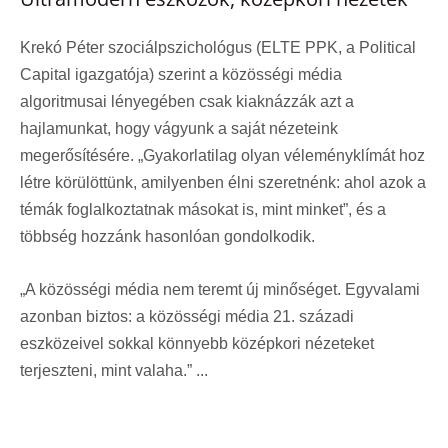
Krekó Péter szociálpszichológus (ELTE PPK, a Political
Capital igazgatója) szerint a közösségi média
algoritmusai lényegében csak kiaknázzák azt a
hajlamunkat, hogy vágyunk a saját nézeteink
megerősítésére. „Gyakorlatilag olyan véleményklímát hoz
létre körülöttünk, amilyenben élni szeretnénk: ahol azok a
témák foglalkoztatnak másokat is, mint minket”, és a
többség hozzánk hasonlóan gondolkodik.
„A közösségi média nem teremt új minőséget. Egyvalami
azonban biztos: a közösségi média 21. századi
eszközeivel sokkal könnyebb középkori nézeteket
terjeszteni, mint valaha.” ...