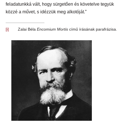
feladatunkká vált, hogy sürgetően és követelve tegyük
közzé a művet, s idézzük meg alkotóját.”
[i]
Zalai Béla
Encomium Mortis
című írásának parafrázisa.