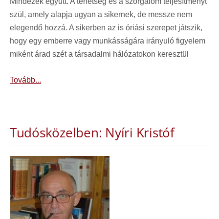
Mindezek együtt. A tehetség és a szorgalom teljesítményt
szül, amely alapja ugyan a sikernek, de messze nem
elegendő hozzá. A sikerben az is óriási szerepet játszik,
hogy egy emberre vagy munkásságára irányuló figyelem
miként árad szét a társadalmi hálózatokon keresztül
Tovább...
Tudósközelben: Nyíri Kristóf