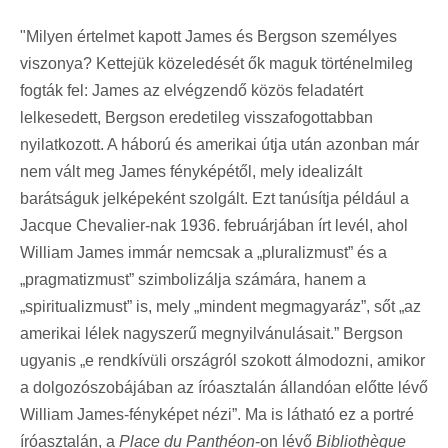
"Milyen értelmet kapott James és Bergson személyes
viszonya? Kettejük közeledését ők maguk történelmileg
fogták fel: James az elvégzendő közös feladatért
lelkesedett, Bergson eredetileg visszafogottabban
nyilatkozott. A háború és amerikai útja után azonban már
nem vált meg James fényképétől, mely idealizált
barátságuk jelképeként szolgált. Ezt tanúsítja például a
Jacque Chevalier-nak 1936. februárjában írt levél, ahol
William James immár nemcsak a „pluralizmust” és a
„pragmatizmust” szimbolizálja számára, hanem a
„spiritualizmust” is, mely „mindent megmagyaráz”, sőt „az
amerikai lélek nagyszerű megnyilvánulásait.” Bergson
ugyanis „e rendkívüli országról szokott álmodozni, amikor
a dolgozószobájában az íróasztalán állandóan előtte lévő
William James-fényképet nézi”. Ma is látható ez a portré
íróasztalán, a
Place du Panthéon
-on lévő
Bibliothèque