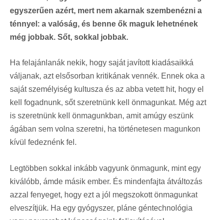
egyszerűen azért, mert nem akarnak szembenézni a
ténnyel: a valóság, és benne ők maguk lehetnének
még jobbak. Sőt, sokkal jobbak.
Ha felajánlanák nekik, hogy saját javított kiadásaikká
váljanak, azt elsősorban kritikának vennék. Ennek oka a
saját személyiség kultusza és az abba vetett hit, hogy el
kell fogadnunk, sőt szeretnünk kell önmagunkat. Még azt
is szeretnünk kell önmagunkban, amit amúgy eszünk
ágában sem volna szeretni, ha történetesen magunkon
kívül fedeznénk fel.
Legtöbben sokkal inkább vagyunk önmagunk, mint egy
kiválóbb, ámde másik ember. És mindenfajta átváltozás
azzal fenyeget, hogy ezt a jól megszokott önmagunkat
elveszítjük. Ha egy gyógyszer, pláne géntechnológia