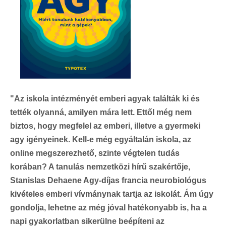
"Az iskola intézményét emberi agyak találták ki és
tették olyanná, amilyen mára lett. Ettől még nem
biztos, hogy megfelel az emberi, illetve a gyermeki
agy igényeinek. Kell-e még egyáltalán iskola, az
online megszerezhető, szinte végtelen tudás
korában? A tanulás nemzetközi hírű szakértője,
Stanislas Dehaene Agy-díjas francia neurobiológus
kivételes emberi vívmánynak tartja az iskolát. Ám úgy
gondolja, lehetne az még jóval hatékonyabb is, ha a
napi gyakorlatban sikerülne beépíteni az