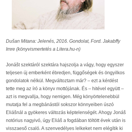
Dušan Mitana: Jelenés, 2016. Gondolat, Ford. Jakabffy
Imre (könyvismertetés a Litera.hu-n)
Jonášt szektáról szektára hajszolja a vágy, hogy egyszer
teljesen új emberként ébredjen, függőségek és öngyilkos
gondolatok nélkül. Megváltoztam már? – ezt a kérdést
tette meg az író a könyv mottójának. És – hitével együtt –
azt is megvallja, hogy nemigen. Még könyörtelenebbül
mutatja fel a megbánástól sokszor könnyeiben úszó
Eliášnál a gyökeres változás képtelenségét. Ahogy Jonáš
notórius nagyivó, úgy Eliáš a fogdában töltött évek után is
visszaeső csaló. A szenvedélyes lelkeket nem elégítik ki