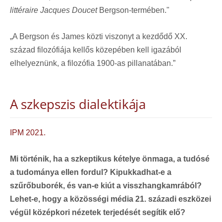
littéraire Jacques Doucet
Bergson-termében."
„A Bergson és James közti viszonyt a kezdődő XX.
század filozófiája kellős közepében kell igazából
elhelyeznünk, a filozófia 1900-as pillanatában.”
A szkepszis dialektikája
IPM 2021.
Mi történik, ha a szkeptikus kételye önmaga, a tudósé
a tudománya ellen fordul? Kipukkadhat-e a
szűrőbuborék, és van-e kiút a visszhangkamrából?
Lehet-e, hogy a közösségi média 21. századi eszközei
végül középkori nézetek terjedését segítik elő?