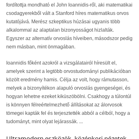
fordítottja mondható el John Ioannidis-ről, aki matematikai
csodagyerekből vált a Stanford híres matematikus orvos
kutatójává. Merész szkeptikus húzásai ugyanis több
alkalommal az alaptalan bizonyosságot hizlalták.
Egyszer az alternatív orvoslás híveiben, másodszor pedig
nem másban, mint önmagában.
Ioannidis főként azokról a vizsgálatairól híresült el,
amelyek szerint a legtöbb orvostudományi publikációban
közölt eredmény hamis. Célja az volt, hogy rámutasson,
melyek a bizonyítékon alapuló orvoslás gyengeségei, és
hogyan lehetne ezeket kiküszöbölni. Csakhogy a túlontúl
is könnyen félreértelmezhető állításokat az álorvosok
tömegei kapták fel és terjesztették abból a célból, hogy a
tudományt, mint olyat lejárassák. ...
Ultramodern eszközök, középkori nézetek