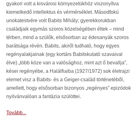
gyakori volt a kisvárosi környezetükhöz viszonyítva
kiemelkedő intellektus és vérmérséklet. Másodfokú
unokatestvére volt Babits Mihály; gyerekkorukban
családjaik egymás szoros közelségében éltek – mind
térben, mind a szülők, elsősorban az édesanyák szoros
barátsága révén. Babits, akiről tudható, hogy egyes
regényalakjainak (egy kortárs Babitskutató szavaival
élve) „több köze van a valósághoz, mint azt ő bevallja”,
kései regényébe, a Halálfiaiba (1927/1972) sok életrajzi
elemet visz a Babits- és a Geiger-család történetéből,
amellett, hogy elsősorban bizonyos „regényes” epizódok
nyilvánvalóan a fantázia szülöttei.
Tovább...