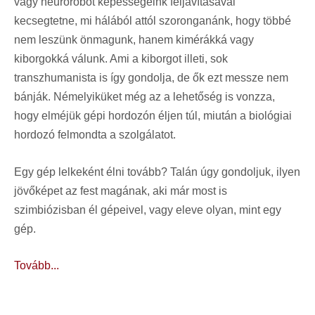
vagy neurorobot képességeink feljavításával
kecsegtetne, mi hálából attól szoronganánk, hogy többé
nem leszünk önmagunk, hanem kimérákká vagy
kiborgokká válunk. Ami a kiborgot illeti, sok
transzhumanista is így gondolja, de ők ezt messze nem
bánják. Némelyiküket még az a lehetőség is vonzza,
hogy elméjük gépi hordozón éljen túl, miután a biológiai
hordozó felmondta a szolgálatot.
Egy gép lelkeként élni tovább? Talán úgy gondoljuk, ilyen
jövőképet az fest magának, aki már most is
szimbiózisban él gépeivel, vagy eleve olyan, mint egy
gép.
Tovább...