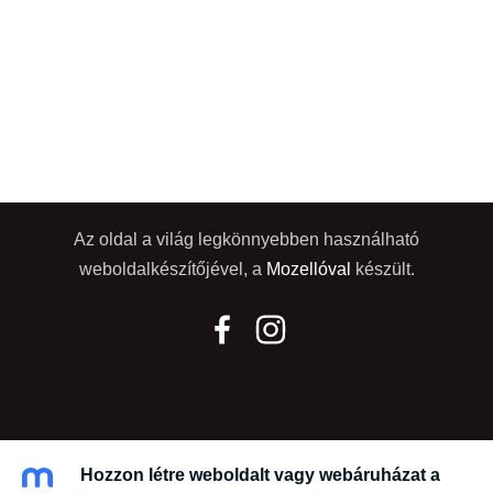
Az oldal a világ legkönnyebben használható
weboldalkészítőjével, a
Mozellóval
készült.
Hozzon létre weboldalt vagy webáruházat a