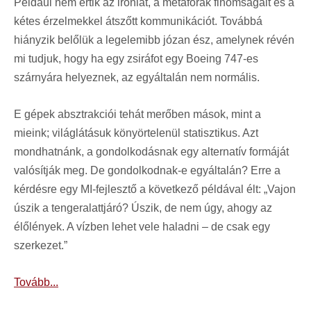
Például nem értik az iróniát, a metaforák finomságait és a
kétes érzelmekkel átszőtt kommunikációt. Továbbá
hiányzik belőlük a legelemibb józan ész, amelynek révén
mi tudjuk, hogy ha egy zsiráfot egy Boeing 747-es
szárnyára helyeznek, az egyáltalán nem normális.
E gépek absztrakciói tehát merőben mások, mint a
mieink; világlátásuk könyörtelenül statisztikus. Azt
mondhatnánk, a gondolkodásnak egy alternatív formáját
valósítják meg. De gondolkodnak-e egyáltalán? Erre a
kérdésre egy MI-fejlesztő a következő példával élt: „Vajon
úszik a tengeralattjáró? Úszik, de nem úgy, ahogy az
élőlények. A vízben lehet vele haladni – de csak egy
szerkezet.”
Tovább...