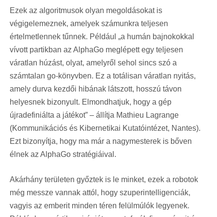
Ezek az algoritmusok olyan megoldásokat is
végigelemeznek, amelyek számunkra teljesen
értelmetlennek tűnnek. Például „a humán bajnokokkal
vívott partikban az AlphaGo meglépett egy teljesen
váratlan húzást, olyat, amelyről sehol sincs szó a
számtalan go-könyvben. Ez a totálisan váratlan nyitás,
amely durva kezdői hibának látszott, hosszú távon
helyesnek bizonyult. Elmondhatjuk, hogy a gép
újradefiniálta a játékot” – állítja Mathieu Lagrange
(Kommunikációs és Kibernetikai Kutatóintézet, Nantes).
Ezt bizonyítja, hogy ma már a nagymesterek is bőven
élnek az AlphaGo stratégiáival.
Akárhány területen győztek is le minket, ezek a robotok
még messze vannak attól, hogy szuperintelligenciák,
vagyis az emberit minden téren felülmúlók legyenek.