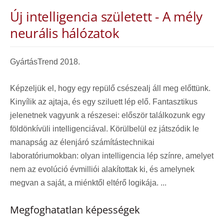
Új intelligencia született - A mély
neurális hálózatok
GyártásTrend 2018.
Képzeljük el, hogy egy repülő csészealj áll meg előttünk.
Kinyílik az ajtaja, és egy sziluett lép elő. Fantasztikus
jelenetnek vagyunk a részesei: először találkozunk egy
földönkívüli intelligenciával. Körülbelül ez játszódik le
manapság az élenjáró számítástechnikai
laboratóriumokban: olyan intelligencia lép színre, amelyet
nem az evolúció évmilliói alakítottak ki, és amelynek
megvan a saját, a miénktől eltérő logikája. ...
Megfoghatatlan képességek